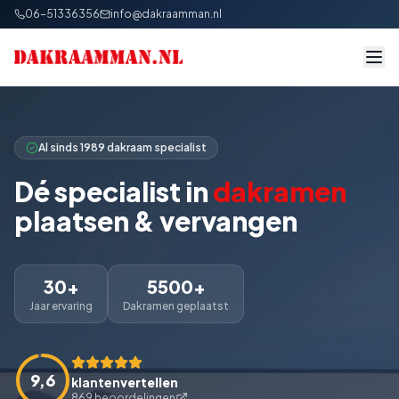
06-51336356
info@dakraamman.nl
Al sinds 1989 dakraam specialist
Dé specialist in
dakramen
plaatsen & vervangen
30+
5500+
Jaar ervaring
Dakramen geplaatst
9,6
klanten
vertellen
869 beoordelingen