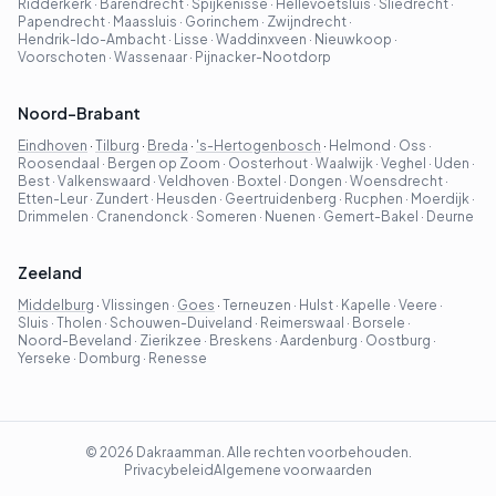
Ridderkerk
·
Barendrecht
·
Spijkenisse
·
Hellevoetsluis
·
Sliedrecht
·
Papendrecht
·
Maassluis
·
Gorinchem
·
Zwijndrecht
·
Hendrik-Ido-Ambacht
·
Lisse
·
Waddinxveen
·
Nieuwkoop
·
Voorschoten
·
Wassenaar
·
Pijnacker-Nootdorp
Noord-Brabant
Eindhoven
·
Tilburg
·
Breda
·
's-Hertogenbosch
·
Helmond
·
Oss
·
Roosendaal
·
Bergen op Zoom
·
Oosterhout
·
Waalwijk
·
Veghel
·
Uden
·
Best
·
Valkenswaard
·
Veldhoven
·
Boxtel
·
Dongen
·
Woensdrecht
·
Etten-Leur
·
Zundert
·
Heusden
·
Geertruidenberg
·
Rucphen
·
Moerdijk
·
Drimmelen
·
Cranendonck
·
Someren
·
Nuenen
·
Gemert-Bakel
·
Deurne
Zeeland
Middelburg
·
Vlissingen
·
Goes
·
Terneuzen
·
Hulst
·
Kapelle
·
Veere
·
Sluis
·
Tholen
·
Schouwen-Duiveland
·
Reimerswaal
·
Borsele
·
Noord-Beveland
·
Zierikzee
·
Breskens
·
Aardenburg
·
Oostburg
·
Yerseke
·
Domburg
·
Renesse
©
2026
Dakraamman. Alle rechten voorbehouden.
Privacybeleid
Algemene voorwaarden