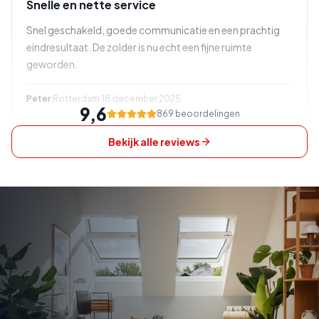
Snelle en nette service
Snel geschakeld, goede communicatie en een prachtig
eindresultaat. De zolder is nu echt een fijne ruimte
geworden.
Peter
·
Rotterdam
·
18 december 2025
9,6
869 beoordelingen
Bekijk alle reviews